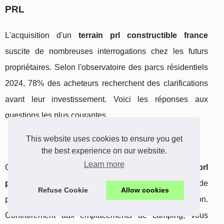
PRL
L'acquisition d'un
terrain prl constructible france
suscite de nombreuses interrogations chez les futurs
propriétaires. Selon l'observatoire des parcs résidentiels
2024, 78% des acheteurs recherchent des clarifications
avant leur investissement. Voici les réponses aux
questions les plus courantes.
This website uses cookies to ensure you get
Suis-je vraiment propriétaire du terrain ?
the best experience on our website.
Learn more
Oui, vous devenez plein propriétaire de votre
parcelle prl
propriété foncière
. L'acte notarié confirme vos droits de
Refuse Cookie
Allow cookies
propriété sur le terrain et votre construction.
Contrairement aux emplacements de camping, vous